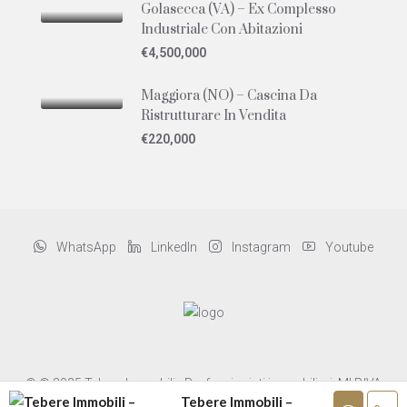
Golasecca (VA) – Ex Complesso
Industriale Con Abitazioni
€4,500,000
Maggiora (NO) – Cascina Da
Ristrutturare In Vendita
€220,000
WhatsApp
LinkedIn
Instagram
Youtube
© © 2025 Tebere Immobili - Professionisti immobiliari. MI P.IVA
Tebere Immobili –
02577570035 -
progettazione siti web jbartstudio.it