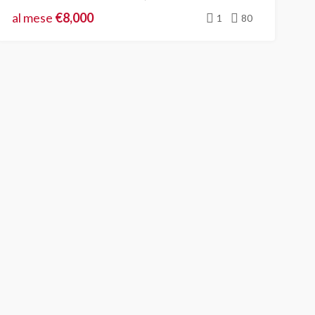
al mese
€8,000
1
80