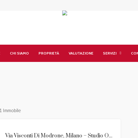
E
CHI SIAMO
PROPRIETÀ
VALUTAZIONE
SERVIZI
CON
1 Immobile
AFFITTO
Via Visconti Di Modrone, Milano – Studio Odontoiatrico Di 80 Mq In Locazione