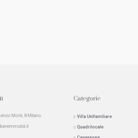
ti
Categorie
cenzo Monti, 8 Milano
Villa Unifamiliare
bereimmobili.it
Quadrilocale
Capannone