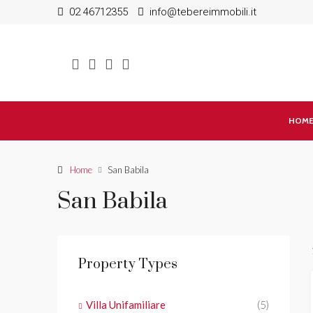
02 46712355
info@tebereimmobili.it
HOM
Home
San Babila
San Babila
Property Types
Villa Unifamiliare
(5)