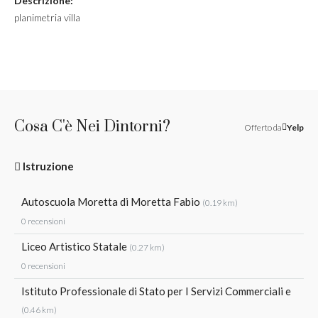
Descrizione:
planimetria villa
Cosa C'è Nei Dintorni?
Offerto da
Yelp
Istruzione
Autoscuola Moretta di Moretta Fabio
(0.19 km)
0 recensioni
Liceo Artistico Statale
(0.27 km)
0 recensioni
Istituto Professionale di Stato per I Servizi Commerciali e
(0.46 km)