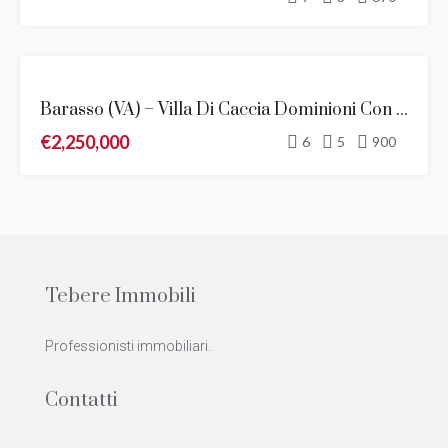
EVIDENZA
Barasso (VA) – Villa Di Caccia Dominioni Con Vista Meravigliosa Sul Lago Di Varese
VENDITA
€2,250,000
NOVITÀ
6
5
900
Tebere Immobili
Professionisti immobiliari.
Contatti