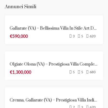
Annunci Simili
VENDITA
Gallarate (VA) – Bellissima Villa In Stile Art Déco In Vendita
NOVITÀ
€590,000
3
5
620
VENDITA
Olgiate Olona (VA) – Prestigiosa Villa Completamente Ristrutturata Di 680 Mq
NOVITÀ
€1,300,000
5
5
680
EVIDENZA
Crenna, Gallarate (VA) – Prestigiosa Villa Indipendente Inizi ‘900
VENDITA
7
3
670
NOVITÀ