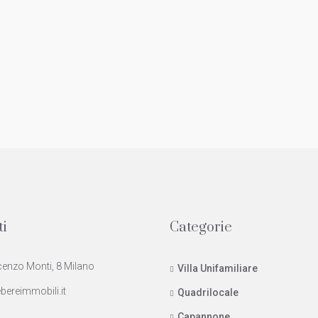
ti
Categorie
cenzo Monti, 8 Milano
Villa Unifamiliare
bereimmobili.it
Quadrilocale
Capannone