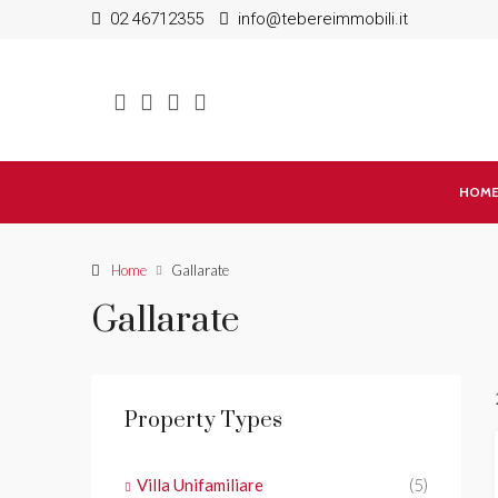
02 46712355
info@tebereimmobili.it
HOM
Home
Gallarate
Gallarate
Property Types
Villa Unifamiliare
(5)