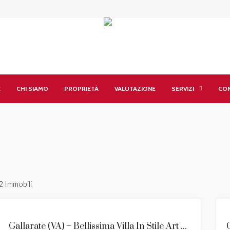
E
CHI SIAMO
PROPRIETÀ
VALUTAZIONE
SERVIZI
CON
2 Immobili
VENDITA
Gallarate (VA) – Bellissima Villa In Stile Art Déco In Vendita
NOVITÀ