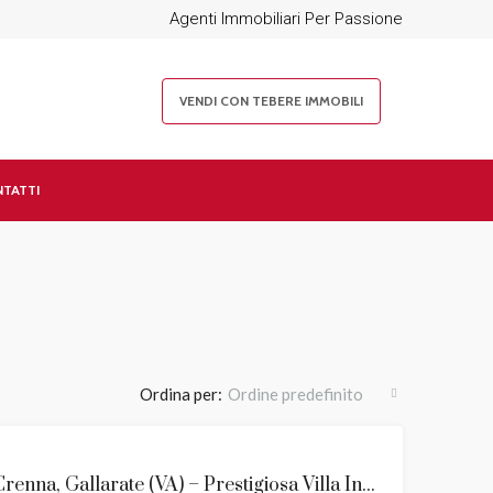
Agenti Immobiliari Per Passione
VENDI CON TEBERE IMMOBILI
TATTI
Ordina per:
Ordine predefinito
EVIDENZA
Crenna, Gallarate (VA) – Prestigiosa Villa Indipendente Inizi ‘900
VENDITA