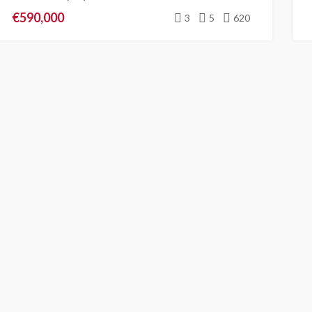
€590,000
3
5
620