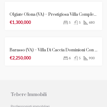
VENDITA
Olgiate Olona (VA) – Prestigiosa Villa Completamente Ristrutturata Di 680 Mq
NOVITÀ
€1,300,000
5
5
680
EVIDENZA
Barasso (VA) – Villa Di Caccia Dominioni Con Vista Meravigliosa Sul Lago Di Varese
VENDITA
€2,250,000
NOVITÀ
6
5
900
Tebere Immobili
Professionisti immobiliari.