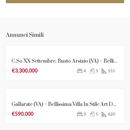
Annunci Simili
EVIDENZA
C.so XX Settembre, Busto Arsizio (VA) – Bellissima Villa Liberty Finemente Ristrutturata
VENDITA
€3,300,000
NOVITÀ
4
5
555
VENDITA
Gallarate (VA) – Bellissima Villa In Stile Art Déco In Vendita
NOVITÀ
€590,000
3
5
620