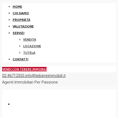
HOME
CHI SIAMO
PROPRIETÀ
VALUTAZIONE
SERVIZI
VENDITA
LOCAZIONE
TUTELA
CONTATTI
VENDI CON TEBERE IMMOBILI
02 46712355
info@tebereimmobili.it
Agenti Immobiliari Per Passione