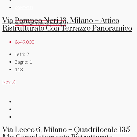
CONTATTI
Via Pompeo Neri 13, Milano – Attico
VENDI CON TEBERE IMMOBILI
Ristrutturato Con Terrazzo Panoramico
€649,000
Letti:
2
Bagno:
1
118
Novità
Via Lecco 6, Milano – Quadrilocale 135