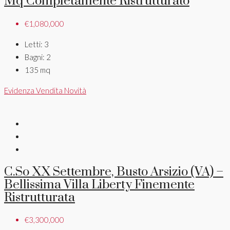
Mq Completamente Ristrutturato
€1,080,000
Letti:
3
Bagni:
2
135
mq
Evidenza
Vendita
Novità
C.so XX Settembre, Busto Arsizio (VA) –
Bellissima Villa Liberty Finemente
Ristrutturata
€3,300,000