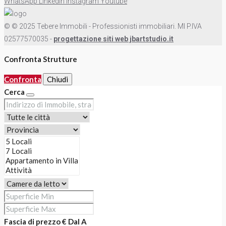
WhatsApp
LinkedIn
Instagram
Youtube
© © 2025 Tebere Immobili - Professionisti immobiliari. MI P.IVA
02577570035 -
progettazione siti web jbartstudio.it
Confronta Strutture
Confronta
Chiudi
Cerca
Fascia di prezzo €
Dal
A