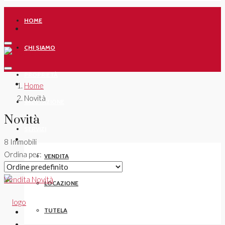
HOME
CHI SIAMO
PROPRIETÀ
Home
Novità
VALUTAZIONE
Novità
SERVIZI
8 Immobili
Ordina per:
VENDITA
Vendita
Novità
LOCAZIONE
TUTELA