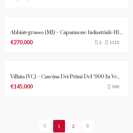
VENDITA
Abbiategrasso (MI) – Capannone Industriale 1110 Mq In Vendita
€270,000
2
1110
VENDITA
Villata (VC) – Cascina Dei Primi Del ‘900 In Vendita
€145,000
500
1
2