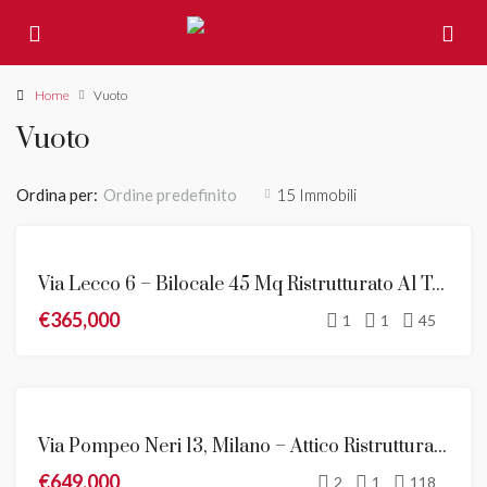
Home
Vuoto
Vuoto
Ordina per:
15 Immobili
Ordine predefinito
VENDITA
Via Lecco 6 – Bilocale 45 Mq Ristrutturato Al Terzo Piano
€365,000
1
1
45
VENDITA
Via Pompeo Neri 13, Milano – Attico Ristrutturato Con Terrazzo Panoramico
NOVITÀ
€649,000
2
1
118