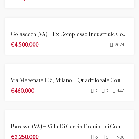
VENDITA
Golasecca (VA) – Ex Complesso Industriale Con Abitazioni
€4,500,000
9074
EVIDENZA
Via Mecenate 105, Milano – Quadrilocale Con Box Auto
VENDITA
€460,000
2
2
146
EVIDENZA
Barasso (VA) – Villa Di Caccia Dominioni Con Vista Meravigliosa Sul Lago Di Varese
VENDITA
€2,250,000
NOVITÀ
6
5
900