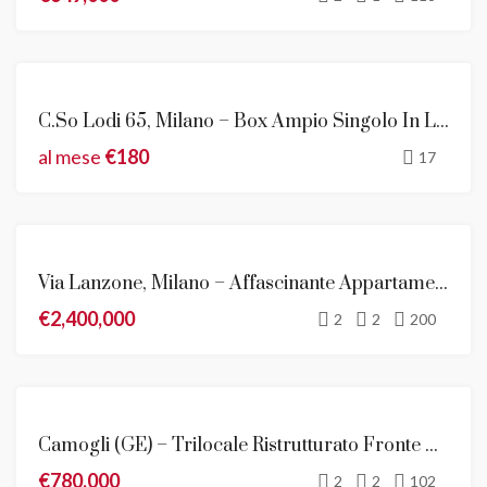
AFFITTO
C.so Lodi 65, Milano – Box Ampio Singolo In Locazione
al mese
€180
17
VENDITA
Via Lanzone, Milano – Affascinante Appartamento Con Terrazzo
NOVITÀ
€2,400,000
2
2
200
VENDITA
Camogli (GE) – Trilocale Ristrutturato Fronte Mare Con Box Doppio
€780,000
2
2
102