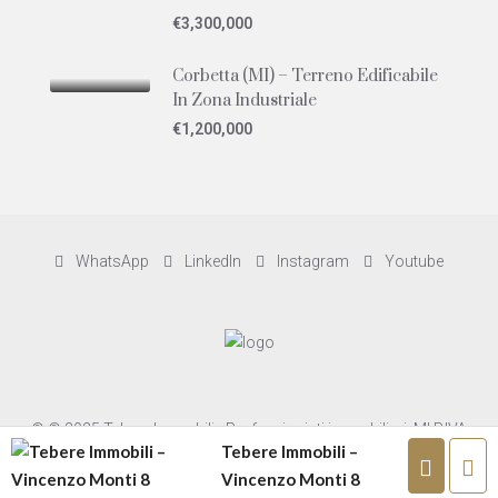
€3,300,000
Corbetta (MI) – Terreno Edificabile
In Zona Industriale
€1,200,000
WhatsApp
LinkedIn
Instagram
Youtube
© © 2025 Tebere Immobili - Professionisti immobiliari. MI P.IVA
Tebere Immobili –
02577570035 -
progettazione siti web jbartstudio.it
Vincenzo Monti 8