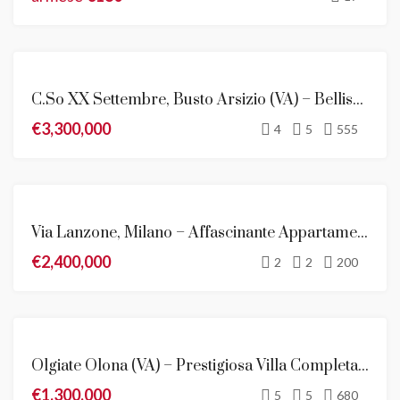
EVIDENZA
C.so XX Settembre, Busto Arsizio (VA) – Bellissima Villa Liberty Finemente Ristrutturata
VENDITA
€3,300,000
NOVITÀ
4
5
555
VENDITA
Via Lanzone, Milano – Affascinante Appartamento Con Terrazzo
NOVITÀ
€2,400,000
2
2
200
VENDITA
Olgiate Olona (VA) – Prestigiosa Villa Completamente Ristrutturata Di 680 Mq
NOVITÀ
€1,300,000
5
5
680