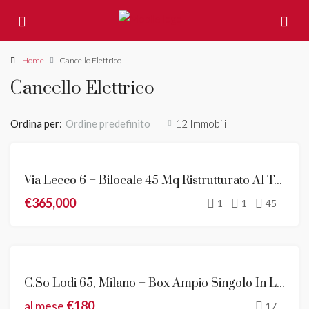
Home
Cancello Elettrico
Cancello Elettrico
Ordina per:
12 Immobili
Ordine predefinito
VENDITA
Via Lecco 6 – Bilocale 45 Mq Ristrutturato Al Terzo Piano
€365,000
1
1
45
AFFITTO
C.so Lodi 65, Milano – Box Ampio Singolo In Locazione
al mese
€180
17