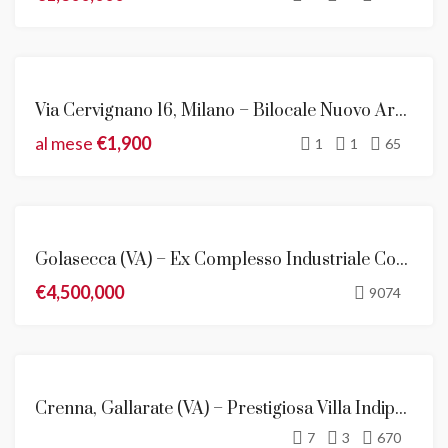
AFFITTO
Via Cervignano 16, Milano – Bilocale Nuovo Arredato In Locazione
al mese
€1,900
1
1
65
VENDITA
Golasecca (VA) – Ex Complesso Industriale Con Abitazioni
€4,500,000
9074
EVIDENZA
Crenna, Gallarate (VA) – Prestigiosa Villa Indipendente Inizi ‘900
VENDITA
7
3
670
NOVITÀ