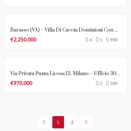
EVIDENZA
Barasso (VA) – Villa Di Caccia Dominioni Con Vista Meravigliosa Sul Lago Di Varese
VENDITA
€2,250,000
NOVITÀ
6
5
900
VENDITA
Via Privata Punta Licosa 13, Milano – Ufficio 300 Mq Ristrutturato In Vendita
€970,000
2
300
1
2